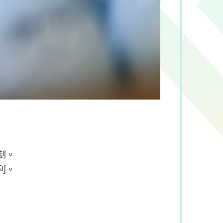
制。
利。