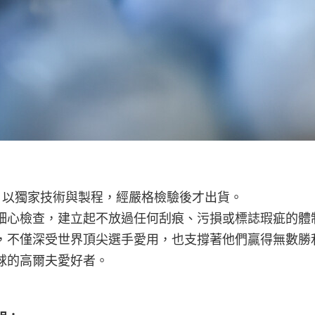
夫球，以獨家技術與製程，經嚴格檢驗後才出貨。
細心檢查，建立起不放過任何刮痕、污損或標誌瑕疵的體
，不僅深受世界頂尖選手愛用，也支撐著他們贏得無數勝
球的高爾夫愛好者。