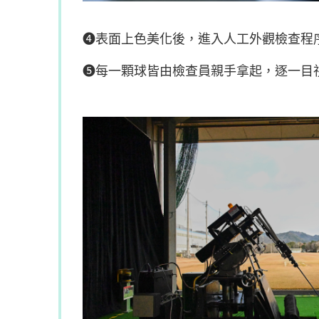
➍表面上色美化後，進入人工外觀檢查程
➎每一顆球皆由檢查員親手拿起，逐一目