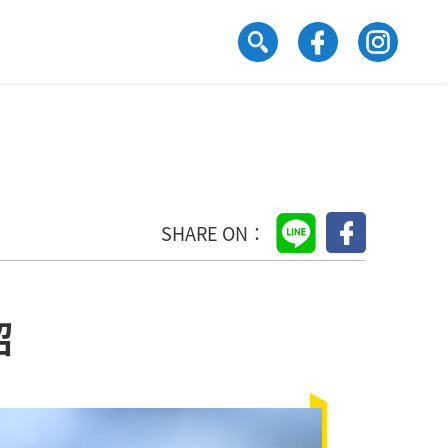
SHARE ON：
紹