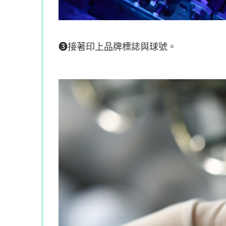
➌接著印上品牌標誌與球號。