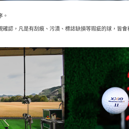
序。
視確認，凡是有刮痕、污漬、標誌缺損等瑕疵的球，皆會