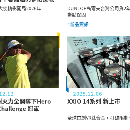
牌大使精彩開局2026年
DUNLOP高爾夫台灣公司貨2
斷點保固
#新品資訊
12.12
2025.12.06
火力全開奪下Hero
XXIO 14系列 新上市
Challenge 冠軍
全球首創VR鈦合金，打破限制