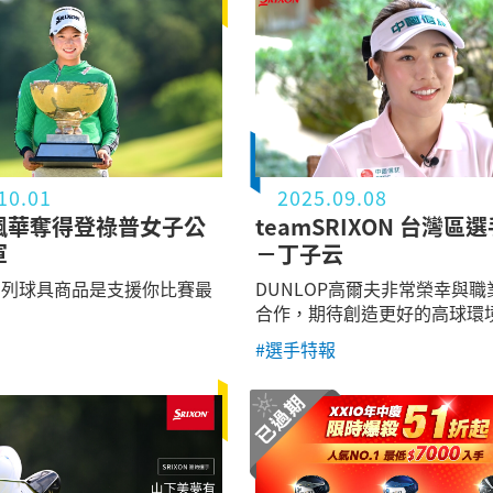
10.01
2025.09.08
楓華奪得登祿普女子公
teamSRIXON 台灣區
軍
－丁子云
N系列球具商品是支援你比賽最
DUNLOP高爾夫非常榮幸與
合作，期待創造更好的高球環
#選手特報