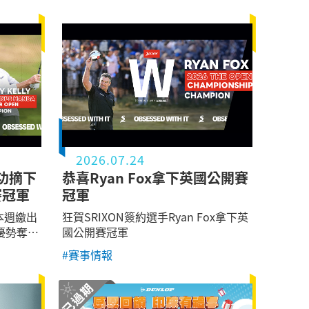
2026.07.24
成功摘下
恭喜Ryan Fox拿下英國公開賽
賽冠軍
冠軍
n本週繳出
狂賀SRIXON簽約選手Ryan Fox拿下英
優勢奪下
國公開賽冠軍
開賽冠軍，
#賽事情報
A巡迴賽
PGA冠