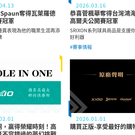
04.13
2026.03.16
J.Spaun奪得瓦萊羅德
恭喜菅楓華奪得台灣鴻
賽冠軍
高爾夫公開賽冠軍
優異表現為他的職業生涯再添
SRIXON系列球具商品是支援
碑
好利器
#賽事情報
02.01
2026.01.01
洞，贏得榮耀時刻！高
購買正版-享受最好的購
者不容錯過的夢幻挑戰