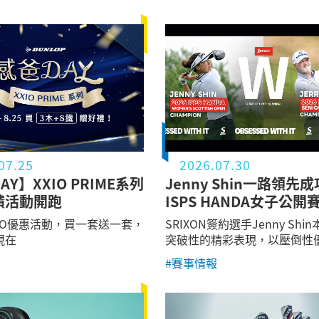
07.25
2026.07.30
Y】XXIO PRIME系列
Jenny Shin一路領先
饋活動開跑
ISPS HANDA女子公開
IO優惠活動，買一套送一套，
SRIXON簽約選手Jenny Shi
現在
突破性的精彩表現，以壓倒性
ISPS HANDA 女子蘇格蘭公
#賽事情報
不僅是睽違十年的第二座LPG
冠軍，也是她職業生涯第二座L
軍獎盃。