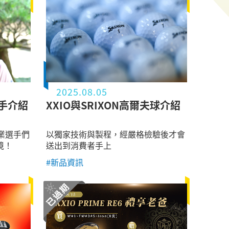
2025.08.05
選手介紹
XXIO與SRIXON高爾夫球介紹
職業選手們
以獨家技術與製程，經嚴格檢驗後才會
境！
送出到消費者手上
#新品資訊