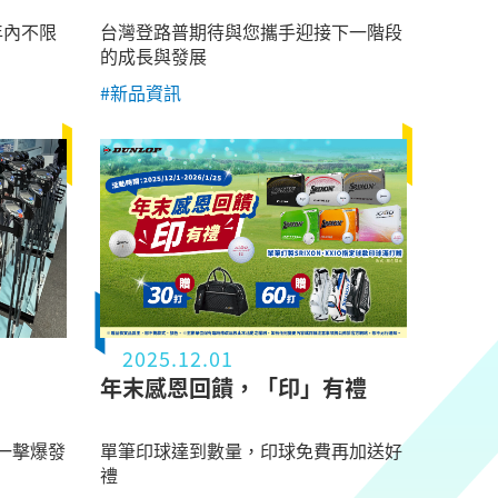
年內不限
台灣登路普期待與您攜⼿迎接下⼀階段
的成長與發展
#新品資訊
2025.12.01
年末感恩回饋，「印」有禮
一擊爆發
單筆印球達到數量，印球免費再加送好
禮