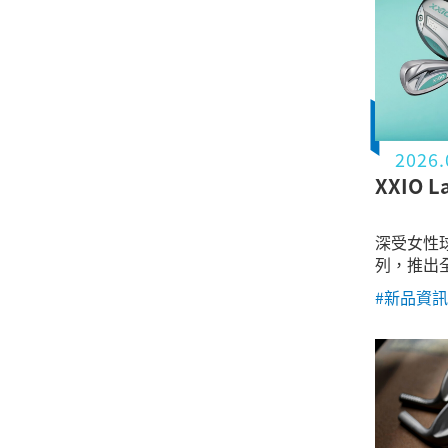
2026.
XXIO 
深受女性球友
列，推出
優雅的「薄
#新品資訊
計主軸，
結合，讓
眼的風景。 此次限量特別色不
Driver、F
Iron 與
步推出專
性的高質