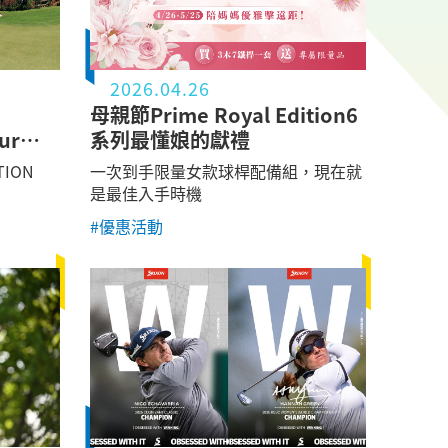
2026.04.26
母親節Prime Royal Edition6
ur
系列最懂娘的獻禮
TION
一次到手限量女款球桿配備組，現在就
是最佳入手時機
#優惠活動