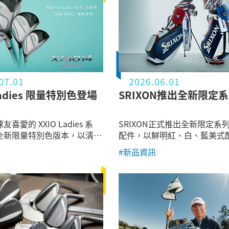
07.01
2026.06.01
Ladies 限量特別色登場
SRIXON推出全新限定
喜愛的 XXIO Ladies 系
SRIXON正式推出全新限定系
全新限量特別色版本，以清新
配件，以鮮明紅、白、藍美式
荷綠（Mint Green）」為設
計主軸，融合品牌一貫的運動
#新品資訊
將高性能球桿與時尚美學完美
感細節，推出包含球袋、腳架
每一次揮桿都成為球場上最亮
袋、桿頭套以及球桿毛巾等多
僅涵蓋
airway Wood、Hybrid、
 Putter 等完整球桿配置，更同
屬配色高爾夫桿袋，打造一致
感球場造型，滿足女性球友對