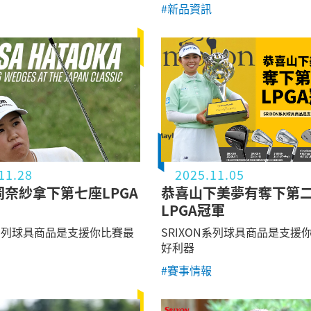
#新品資訊
11.28
2025.11.05
奈紗拿下第七座LPGA
恭喜山下美夢有奪下第
LPGA冠軍
N系列球具商品是支援你比賽最
SRIXON系列球具商品是支援
好利器
#賽事情報