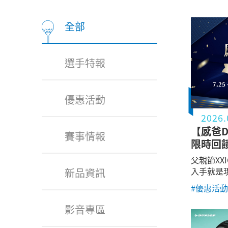
全部
選手特報
優惠活動
2026.
【感爸DA
賽事情報
限時回
父親節XX
入手就是
新品資訊
#優惠活動
影音專區