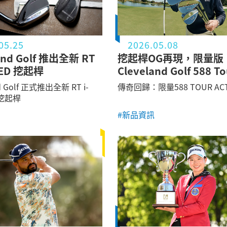
味的雙重追求。
05.25
2026.05.08
and Golf 推出全新 RT
挖起桿OG再現，限量版
GED 挖起桿
Cleveland Golf 588 To
Action
nd Golf 正式推出全新 RT i-
傳奇回歸：限量588 TOUR AC
 挖起桿
#新品資訊