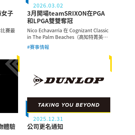
2026.03.02
海女子
3月開場teamSRIXON在PGA
和LPGA雙雙奪冠
你比賽最
Nico Echavarria 在 Cognizant Classic
in The Palm Beaches（高知特菁英
賽）打出全面性的精彩表現，拿下
#賽事情報
2026年首勝，也是他睽違兩年的冠
軍。他以低於標準桿17桿完賽，最終以
兩桿之差勝出，收下生涯第三座PGA
TOUR冠軍。
2025.12.31
物體驗
公司更名通知