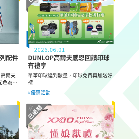
2026.06.01
系列配件
DUNLOP高爾夫感恩回饋印球
有禮享
列高爾夫
單筆印球達到數量，印球免費再加送好
配色為設
禮
性能與質
#優惠活動
袋、練習
項品項