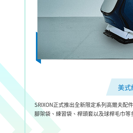
美式
SRIXON正式推出全新限定系列高爾夫
腳架袋、練習袋、桿頭套以及球桿毛巾等多