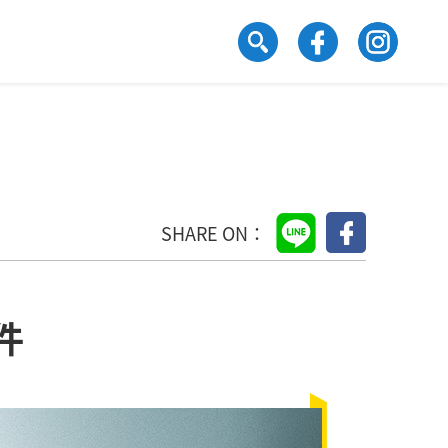
SHARE ON：
件