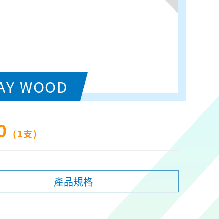
WAY WOOD
00
(1支)
產品規格