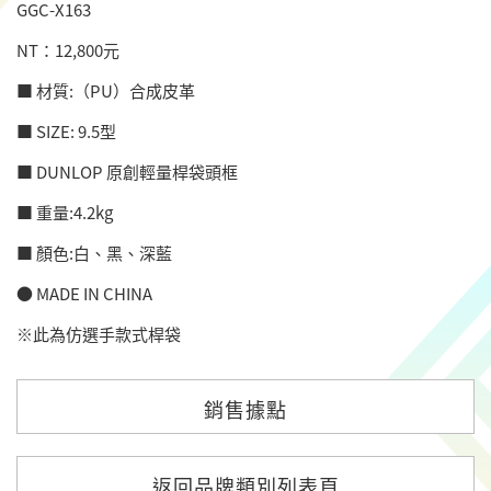
GGC-X163
NT：12,800元
■ 材質:（PU）合成皮革
■ SIZE: 9.5型
■ DUNLOP 原創輕量桿袋頭框
■ 重量:4.2kg
■ 顏色:白、黑、深藍
● MADE IN CHINA
※此為仿選手款式桿袋
銷售據點
返回品牌類別列表頁