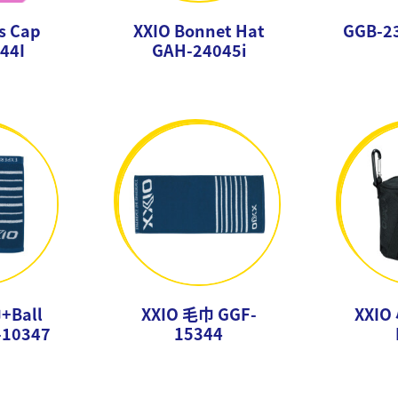
s Cap
XXIO Bonnet Hat
GGB-23
44I
GAH-24045i
+Ball
XXIO 毛巾 GGF-
XXIO
-10347
15344