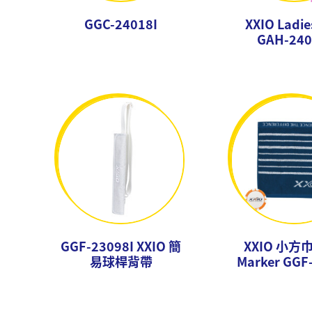
GGC-24018I
XXIO Ladie
GAH-240
GGF-23098I XXIO 簡
XXIO 小方巾
易球桿背帶
Marker GGF