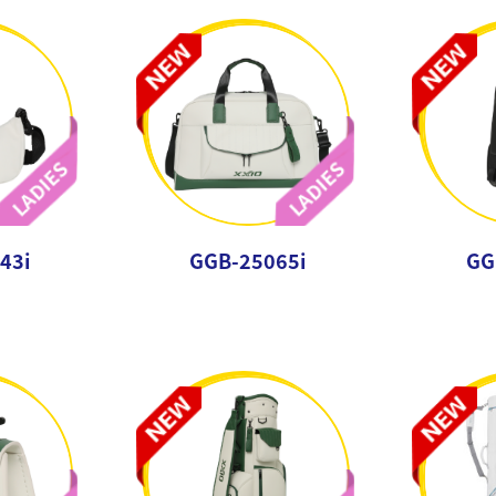
43i
GGB-25065i
GG