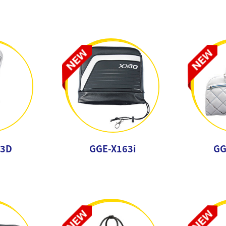
63D
GGE-X163i
GG