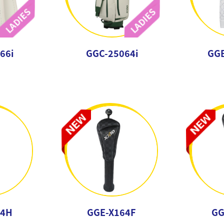
66i
GGC-25064i
GG
64H
GGE-X164F
GG