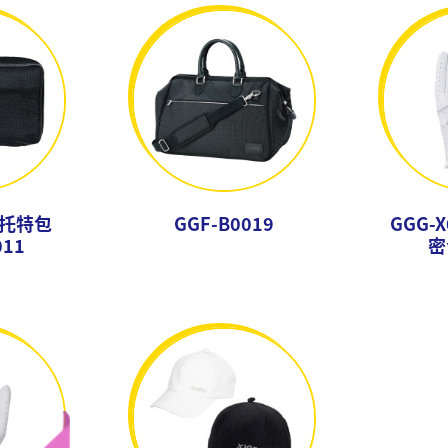
式托特包
GGF-B0019
GGG-
011
密