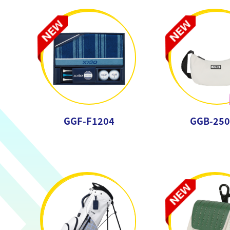
GGF-F1204
GGB-250