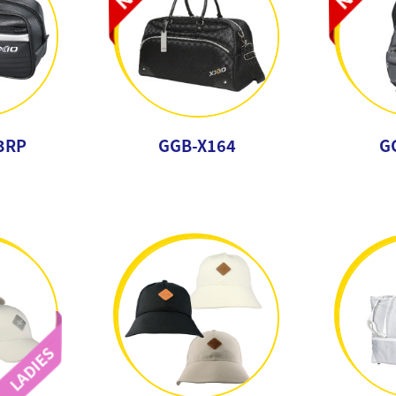
3RP
GGB-X164
G