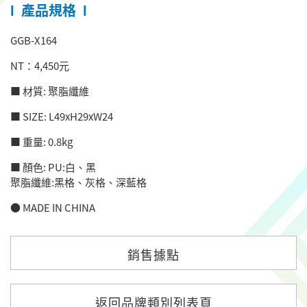
產品規格
l
l
GGB-X164
NT：4,450元
■ 材質: 聚脂纖維
■ SIZE: L49xH29xW24
■ 重量: 0.8kg
■ 顏色: PU:白、黑
聚脂纖維:黑格、灰格、深藍格
● MADE IN CHINA
銷售據點
返回品牌類別列表頁